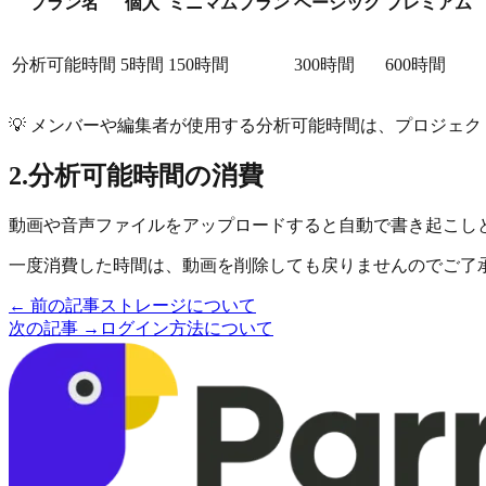
プラン名
個人
ミニマムプラン
ベーシック
プレミアム
分析可能時間
5時間
150時間
300時間
600時間
💡 メンバーや編集者が使用する分析可能時間は、プロジェ
2.分析可能時間の消費
動画や音声ファイルをアップロードすると自動で書き起こしと
一度消費した時間は、動画を削除しても戻りませんのでご了
← 前の記事
ストレージについて
次の記事 →
ログイン方法について