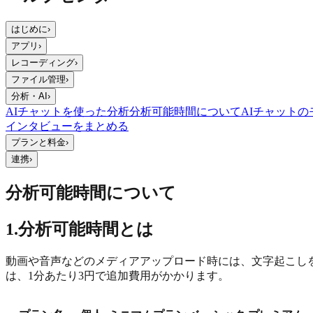
はじめに
›
アプリ
›
レコーディング
›
ファイル管理
›
分析・AI
›
AIチャットを使った分析
分析可能時間について
AIチャット
インタビューをまとめる
プランと料金
›
連携
›
分析可能時間について
1.分析可能時間とは
動画や音声などのメディアアップロード時には、文字起こし
は、1分あたり3円で追加費用がかかります。