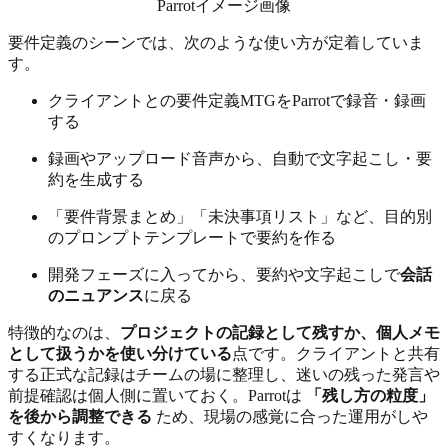
Parrotイメージ画像
要件定義のシーンでは、次のような使い方が定着していま
す。
クライアントとの要件定義MTGをParrotで録音・録画
する
録画やアップロード音声から、自動で文字起こし・要
約を生成する
「要件背景まとめ」「未決事項リスト」など、目的別
のプロンプトテンプレートで要約を作る
開発フェーズに入ってから、要約や文字起こしで
会話
のニュアンス
に戻る
特徴的なのは、
プロジェクトの記録として残すか、個人メモ
として扱うかを使い分けている
点です。クライアントと共有
する正式な記録はチームの場に整理し、迷いの残った発言や
前提確認は個人側に置いておく。Parrotは
「残し方の粒度」
を後から調整できる
ため、現場の感覚に合った運用がしや
すくなります。