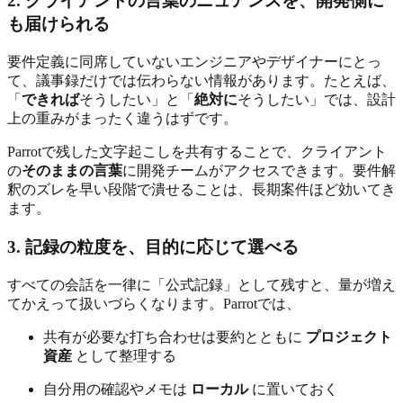
2. クライアントの言葉のニュアンスを、開発側に
も届けられる
要件定義に同席していないエンジニアやデザイナーにとっ
て、議事録だけでは伝わらない情報があります。たとえば、
「
できれば
そうしたい」と「
絶対に
そうしたい」では、設計
上の重みがまったく違うはずです。
Parrotで残した文字起こしを共有することで、クライアント
の
そのままの言葉
に開発チームがアクセスできます。要件解
釈のズレを早い段階で潰せることは、長期案件ほど効いてき
ます。
3. 記録の粒度を、目的に応じて選べる
すべての会話を一律に「公式記録」として残すと、量が増え
てかえって扱いづらくなります。Parrotでは、
共有が必要な打ち合わせは要約とともに
プロジェクト
資産
として整理する
自分用の確認やメモは
ローカル
に置いておく