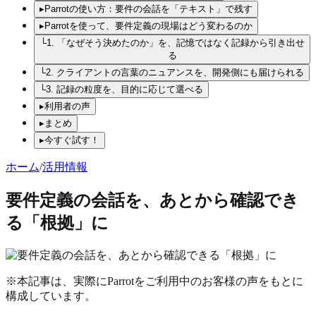
▸
Parrotの使い方：要件の会話を「テキスト」で残す
▸
Parrotを使って、要件定義の現場はどう変わるのか
└
1. 「なぜそう決めたのか」を、記憶ではなく記録から引き出せ
る
└
2. クライアントの言葉のニュアンスを、開発側にも届けられる
└
3. 記録の粒度を、目的に応じて選べる
▸
利用者の声
▸
まとめ
▸
今すぐ試す！
ホーム
/
活用情報
要件定義の会話を、あとから確認でき
る「根拠」に
※本記事は、実際にParrotをご利用中のお客様の声をもとに
構成しています。