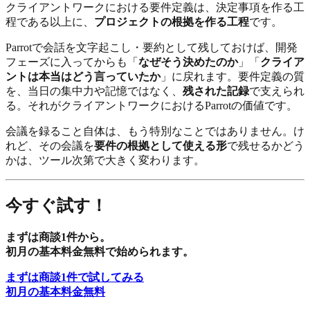
クライアントワークにおける要件定義は、決定事項を作る工
程である以上に、
プロジェクトの根拠を作る工程
です。
Parrotで会話を文字起こし・要約として残しておけば、開発
フェーズに入ってからも「
なぜそう決めたのか
」「
クライア
ントは本当はどう言っていたか
」に戻れます。要件定義の質
を、当日の集中力や記憶ではなく、
残された記録
で支えられ
る。それがクライアントワークにおけるParrotの価値です。
会議を録ること自体は、もう特別なことではありません。け
れど、その会議を
要件の根拠として使える形
で残せるかどう
かは、ツール次第で大きく変わります。
今すぐ試す！
まずは商談1件から。
初月の基本料金無料で始められます。
まずは商談1件で試してみる
初月の基本料金無料