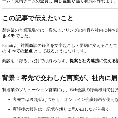
ーム・見積チームの全員に
同じ言葉で
届く状態を作れます。
この記事で伝えたいこと
製造業の営業現場では、客先ヒアリングの内容を社内に持ち
きメモ
でした。
Parrotは、対面商談の録音を文字起こし・要約に変えること
の
すべての起点
として残るようになります。
商談を「録る」だけでは終わらず、
提案と社内連携に使える
背景：客先で交わした言葉が、社内に
製造業のソリューション営業には、Web会議の録画機能では
客先ではPCを広げづらく、オンライン会議録画が使え
商談後の報告は、記憶を頼りに思い出しながら書く