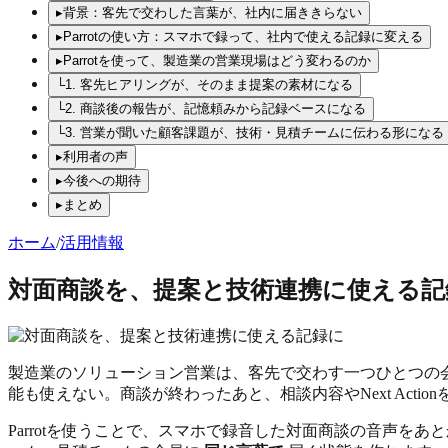
▸
背景：客先で交わした言葉が、社内に届ききらない
▸
Parrotの使い方：スマホで録って、社内で使える記録に変える
▸
Parrotを使って、製造業の営業現場はどう変わるのか
└
1. 客先ヒアリングが、そのまま提案の素材になる
└
2. 商談後の報告が、記憶頼みから記録ベースになる
└
3. 営業が聞いた顧客課題が、技術・見積チームに伝わる形になる
▸
利用者の声
▸
今後への期待
▸
まとめ
ホーム
/
活用情報
対面商談を、提案と技術連携に使える記
製造業のソリューション営業は、客先で交わす一つひとつの
能も使えない。商談が終わったあと、相談内容やNext Action
Parrotを使うことで、スマホで録音した対面商談の音声