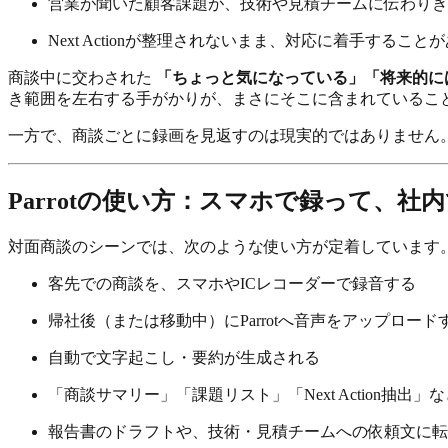
営業が聞いた顧客課題が、技術や見積チームに伝わりき
Next Actionが整理されないまま、対応に着手すること
商談中に交わされた
「ちょっと気になっている」「将来的に
き範囲を左右する手がかりが、まさにそこに含まれているこ
一方で、商談ごとに録画を見返すのは現実的ではありません
Parrotの使い方：スマホで録って、
対面商談のシーンでは、次のような使い方が定着しています
客先での商談を、スマホやICレコーダーで録音する
帰社後（または移動中）にParrotへ音声をアップロード
自動で文字起こし・要約が生成される
「商談サマリー」「課題リスト」「Next Action抽
報告書のドラフトや、技術・見積チームへの依頼文に転