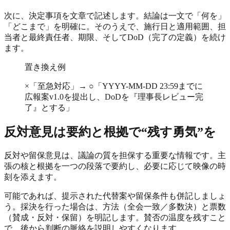
次に、決定事項を文章で記述します。結論は一文で「何を」
「どこまで」を明確に。そのうえで、施行日と適用範囲、担
当者と最終責任者、期限、そしてDoD（完了の定義）を続け
ます。
置き換え例
×「至急対応」→ ○「YYYY-MM-DD 23:59までに
広報案v1.0を提出し、DoDを『理事長レビュー完
了』とする」
反対意見は要約と根拠で“残す勇気”を
反対や留保意見は、議論の質を担保する重要な情報です。主
張の核と根拠を一つの段落で要約し、必要に応じて映像の時
刻を添えます。
可能であれば、提示された代替案や留保条件も併記しましょ
う。採決を行った場合は、方法（全会一致／多数決）と票数
（賛成・反対・保留）を明記します。賛否の温度を残すこと
で、後から判断の脈絡を説明しやすくなります。