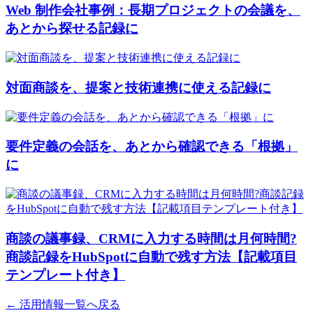
Web 制作会社事例：長期プロジェクトの会議を、
あとから探せる記録に
対面商談を、提案と技術連携に使える記録に
要件定義の会話を、あとから確認できる「根拠」
に
商談の議事録、CRMに入力する時間は月何時間?
商談記録をHubSpotに自動で残す方法【記載項目
テンプレート付き】
← 活用情報一覧へ戻る