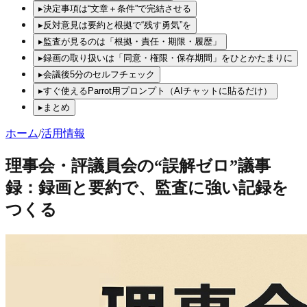
▸
決定事項は“文章＋条件”で完結させる
▸
反対意見は要約と根拠で“残す勇気”を
▸
監査が見るのは「根拠・責任・期限・履歴」
▸
録画の取り扱いは「同意・権限・保存期間」をひとかたまりに
▸
会議後5分のセルフチェック
▸
すぐ使えるParrot用プロンプト（AIチャットに貼るだけ）
▸
まとめ
ホーム
/
活用情報
理事会・評議員会の“誤解ゼロ”議事
録：録画と要約で、監査に強い記録を
つくる