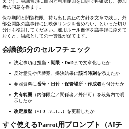
欠です。会議冒頭に目的と利用範囲を口頭で再確認し、参加
者の同意を得ます。
保存期間と閲覧権限、持ち出し禁止の方針を文章で残し、外
部公開版の議事録には映像リンクを含めない、といった切り
分けも検討してください。運用ルール自体を議事録に添えて
おくと、組織としての一貫性が保てます。
会議後5分のセルフチェック
決定事項は
担当・期限・DoD
まで文章化したか
反対意見や代替案、採決結果に
該当時刻
を添えたか
参照資料に
番号・日付・保管場所・作成者
を付けたか
共有範囲
（内部限定／関係者／外部可）を段落内で明
示したか
改定履歴
（v1.0→v1.1…）を更新したか
すぐ使えるParrot用プロンプト（AIチ