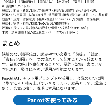
【会議名】【開催日時】【開催方法】【出席者】【議長】【書記】

# 議題N：タイトル

段落1：前提・背景/目的/判断基準/利害/参照資料（No/日付/URL）

段落2：決定事項（結論→施行日→適用範囲→担当→責任者→期限→DoD→共有範囲→根
段落3：反対・留保意見（要約/根拠[hh:mm:ss]/代替案・留保条件）

段落4：宿題（担当/期限/DoD/参照/根拠時刻）

段落5：採決（方法/賛成X/反対Y/保留Z/根拠[hh:mm:ss]）

末尾：次回開催予定/改定履歴（v1.0作成者/日付→…）
まとめ
誤解のない議事録は、読みやすい文章で「前提」「結論」
「責任と期限」を一つの流れとして記すことから始まりま
す。録画の時刻を併記することで、要約・記録・裏づけが一
本化され、監査にも強い運用が可能になります。
ParrotのAIチャット用プロンプトを活用し、会議のたびに同
じ型で淡々と積み上げていきましょう。結果として、議論は
短く、合意は強く、説明は容易になります。