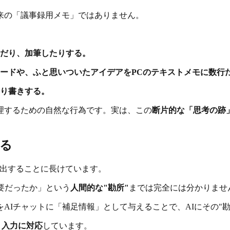
来の「議事録用メモ」ではありません。
だり、加筆したりする。
ードや、ふと思いついたアイデアをPCのテキストメモに数行
り書きする。
理するための自然な行為です。実は、この
断片的な「思考の跡
わる
を抽出することに長けています。
要だったか」という
人間的な"勘所"
までは完全には分かりませ
AIチャットに「補足情報」として与えることで、AIにその"
ト入力に対応
しています。