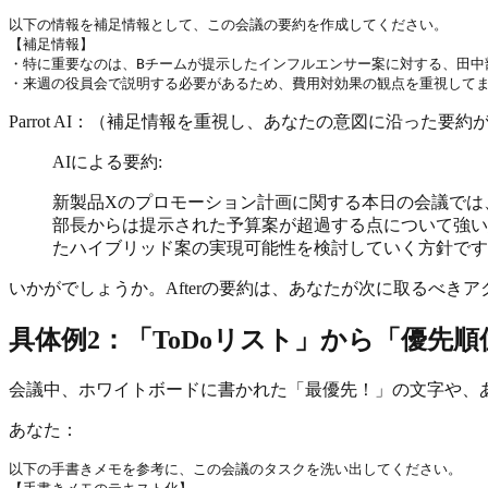
以下の情報を補足情報として、この会議の要約を作成してください。

【補足情報】

・特に重要なのは、Bチームが提示したインフルエンサー案に対する、田中
・来週の役員会で説明する必要があるため、費用対効果の観点を重視して
Parrot AI：（補足情報を重視し、あなたの意図に沿った要
AIによる要約:
新製品Xのプロモーション計画に関する本日の会議では
部長からは提示された予算案が超過する点について強い
たハイブリッド案の実現可能性を検討していく方針です
いかがでしょうか。Afterの要約は、あなたが次に取るべ
具体例2：「ToDoリスト」から「優先
会議中、ホワイトボードに書かれた「最優先！」の文字や、
あなた：
以下の手書きメモを参考に、この会議のタスクを洗い出してください。
