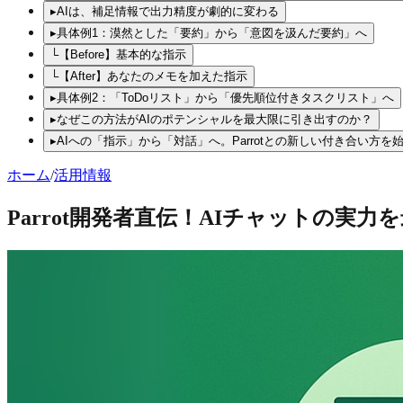
▸
AIは、補足情報で出力精度が劇的に変わる
▸
具体例1：漠然とした「要約」から「意図を汲んだ要約」へ
└
【Before】基本的な指示
└
【After】あなたのメモを加えた指示
▸
具体例2：「ToDoリスト」から「優先順位付きタスクリスト」へ
▸
なぜこの方法がAIのポテンシャルを最大限に引き出すのか？
▸
AIへの「指示」から「対話」へ。Parrotとの新しい付き合い方を
ホーム
/
活用情報
Parrot開発者直伝！AIチャットの実