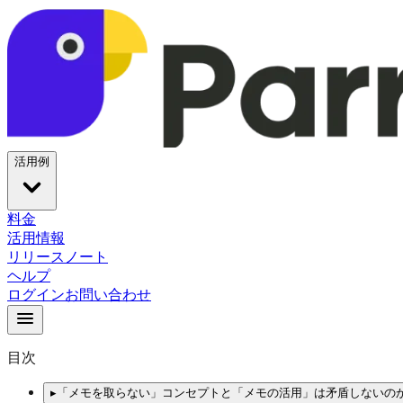
活用例
料金
活用情報
リリースノート
ヘルプ
ログイン
お問い合わせ
目次
▸
「メモを取らない」コンセプトと「メモの活用」は矛盾しないの