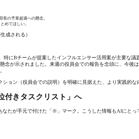
部長の予算超過への懸念。

まとめてほしい。
約が生成される）
、特にBチームが提案したインフルエンサー活用案が主要な議
懸念が示されました。来週の役員会での報告を念頭に、今後は
。
きアクション（役員会での説明）を明確に見据えた、より実践的
順位付きタスクリスト」へ
あなたが手元で付けた「※」マーク。こうした情報もAIにとっ