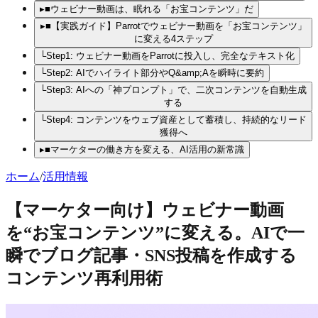
▸
■ウェビナー動画は、眠れる「お宝コンテンツ」だ
▸
■【実践ガイド】Parrotでウェビナー動画を「お宝コンテンツ」
に変える4ステップ
└
Step1: ウェビナー動画をParrotに投入し、完全なテキスト化
└
Step2: AIでハイライト部分やQ&amp;Aを瞬時に要約
└
Step3: AIへの「神プロンプト」で、二次コンテンツを自動生成
する
└
Step4: コンテンツをウェブ資産として蓄積し、持続的なリード
獲得へ
▸
■マーケターの働き方を変える、AI活用の新常識
ホーム
/
活用情報
【マーケター向け】ウェビナー動画
を“お宝コンテンツ”に変える。AIで一
瞬でブログ記事・SNS投稿を作成する
コンテンツ再利用術