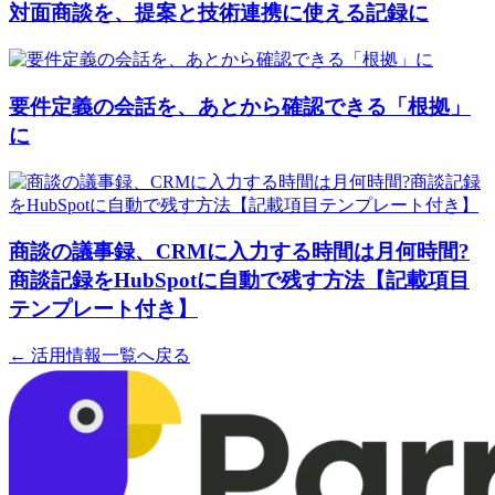
対面商談を、提案と技術連携に使える記録に
要件定義の会話を、あとから確認できる「根拠」
に
商談の議事録、CRMに入力する時間は月何時間?
商談記録をHubSpotに自動で残す方法【記載項目
テンプレート付き】
← 活用情報一覧へ戻る